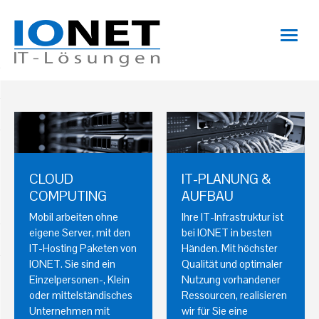
CLOUD
IT-PLANUNG &
COMPUTING
AUFBAU
Mobil arbeiten ohne
Ihre IT-Infrastruktur ist
eigene Server, mit den
bei IONET in besten
IT-Hosting Paketen von
Händen. Mit höchster
IONET. Sie sind ein
Qualität und optimaler
Einzelpersonen-, Klein
Nutzung vorhandener
oder mittelständisches
Ressourcen, realisieren
Unternehmen mit
wir für Sie eine