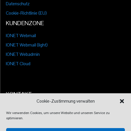
Datenschutz
Cookie-Richtlinie (EU)
KUNDENZONE
IONET Webmail
IONET Webmail (light)
IONET Webadmin
IONET Cloud
KONTAKT
Cookie-Zustimmung verwalten
IONET IT-Lösungen
Unter Hub 32, 6844 Altach
Wir verwenden Cookies, um unsere Website und unseren Service zu
optimieren.
Tel.:
+43 5574 87077