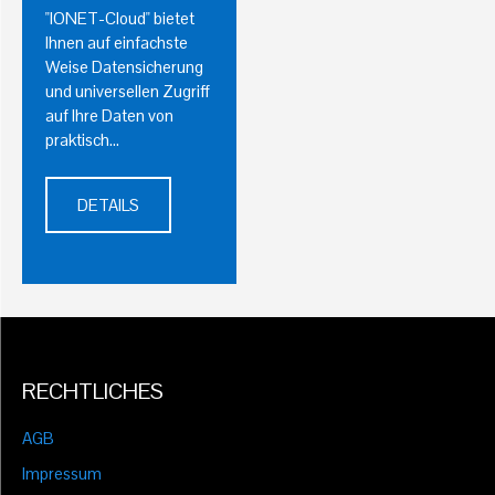
"IONET-Cloud" bietet
Ihnen auf einfachste
Weise Datensicherung
und universellen Zugriff
auf Ihre Daten von
praktisch…
DETAILS
RECHTLICHES
AGB
Impressum