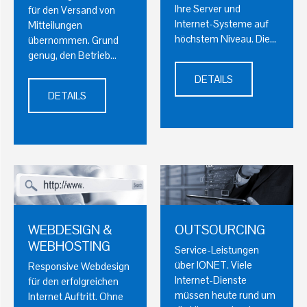
Ihre Server und
für den Versand von
Internet-Systeme auf
Mitteilungen
höchstem Niveau. Die…
übernommen. Grund
genug, den Betrieb…
DETAILS
DETAILS
WEBDESIGN &
OUTSOURCING
WEBHOSTING
Service-Leistungen
über IONET. Viele
Responsive Webdesign
Internet-Dienste
für den erfolgreichen
müssen heute rund um
Internet Auftritt. Ohne