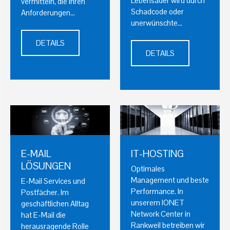
Lebensader wird durch
vermitteln, die Ihren
Schadcode oder
Anforderungen…
unerwünschte…
DETAILS
DETAILS
E-MAIL
IT-HOSTING
LÖSUNGEN
Optimales
Management und beste
E-Mail Services und
Performance. In
Postfächer. Im
unserem IONET
geschäftlichen Alltag
Network Center in
hat E-Mail die
Rankweil betreiben wir
herausragende Rolle