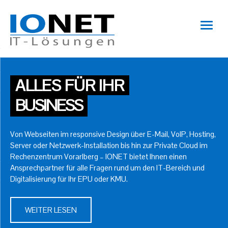
ALLES FÜR IHR
BUSINESS
Von Webseiten im responsive Design über E-Mail, VoIP, Hosting,
Server oder Netzwerk-Installation bis hin zur Private Cloud im
Rechenzentrum Vorarlberg – IONET bietet Ihnen einen
Ansprechpartner für alle Fragen rund um den IT-Bereich und
Digitalisierung für Ihr EPU oder KMU.
WEITER LESEN